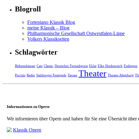
Blogroll
Fortepiano Klassik Blog
meine Klassik – Blog
Philharmonische Gesellschaft Ostwestfalen-Lippe
Volkers Klassikseiten
Schlagwörter
Bühnenhäuser
Cats
Classic
Deutscher Fernsehpreis
Eklat
Elke Heidenreich
Esslingen
Theater
Puccini
Radio
Salzburger Festspiele
Tarzan
Theater Altenburg
Th
Informationen zu Opern
Wir informieren über Opern und haben für Sie eine Übersicht über d
Klassik Opern