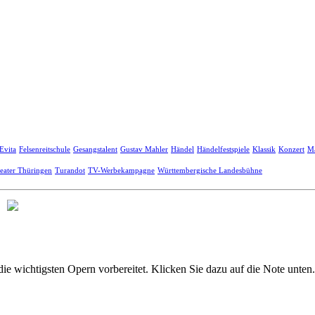
Evita
Felsenreitschule
Gesangstalent
Gustav Mahler
Händel
Händelfestspiele
Klassik
Konzert
Ma
eater Thüringen
Turandot
TV-Werbekampagne
Württembergische Landesbühne
ie wichtigsten Opern vorbereitet. Klicken Sie dazu auf die Note unten.